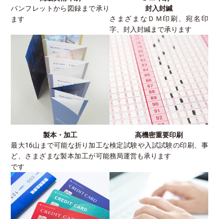
パンフレットから図録まで承り
封入封緘
さまざまなＤＭ印刷、宛名印
ます
字、封入封緘まで承ります
製本・加工
高機密重要印刷
最大16山まで可能な折り加工な
検定試験や入試試験の印刷、事
ど、さまざまな製本加工が可能
務局運営も承ります
です